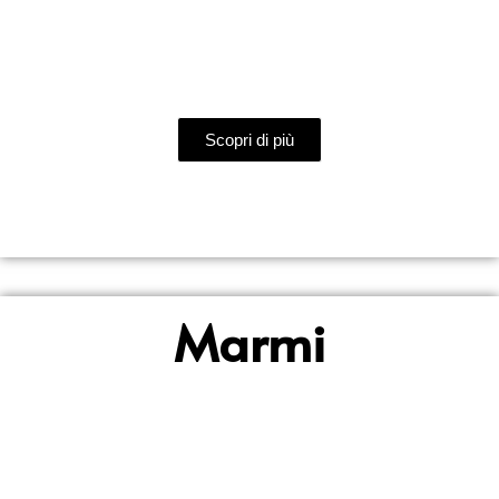
Pittura ad alta lavabilità per interni ed esterni, certificata
A+. Rispetto della salute dell’uomo e dell’ambiente.
Scopri di più
Marmi