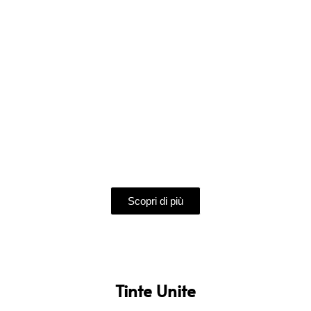
MARMORINO PURO
Finitura alla calce da applicare a spessore per effetti
anticati, contrasti lucido opaco e superfici tattili setose.
Scopri di più
Tinte Unite