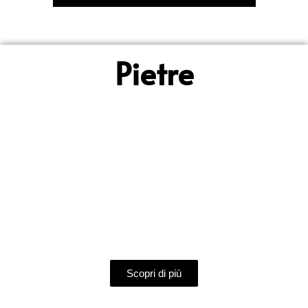
Pietre
MATERICO
Pittura a spessore per decorazioni a tinta unita con effetti
naturali della pietra.
Scopri di più