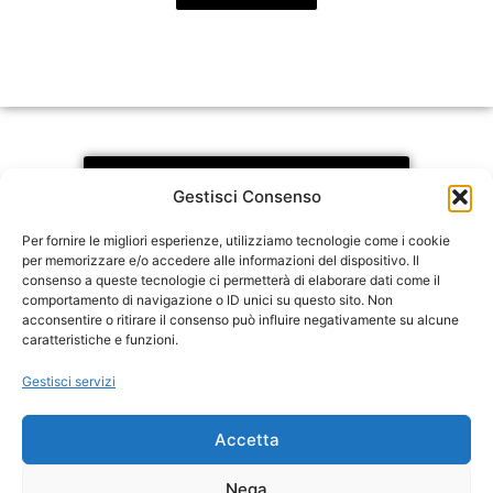
Fondi, Finiture ed Extra
Gestisci Consenso
Per fornire le migliori esperienze, utilizziamo tecnologie come i cookie
per memorizzare e/o accedere alle informazioni del dispositivo. Il
consenso a queste tecnologie ci permetterà di elaborare dati come il
comportamento di navigazione o ID unici su questo sito. Non
acconsentire o ritirare il consenso può influire negativamente su alcune
caratteristiche e funzioni.
FERRARA DESIGN
è un brand
GFC Chimica srl
Gestisci servizi
Via Marconi, 73 44122 Ferrara (FE) – ITALIA
Mobile:
+39 345 8202609
in
**
@
************
gn.it
Accetta
P. Iva 01433860382
Nega