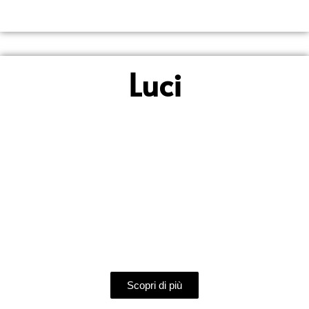
Luci
DAVINCI
Pittura decorativa multicolore, ideale per creare effetti di
grande impatto.
Scopri di più