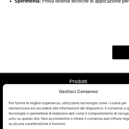
Sperimenta:
Prova diverse tecniche di applicazione per o
Prodotti
Gestisci Consenso
Linea:
Pietre
Per fornire le migliori esperienze, utilizziamo tecnologie come i cookie per
Linea:
Marmi
memorizzare e/o accedere alle informazioni del dispositivo. Il consenso a 
Linea:
Luci
tecnologie ci permetterà di elaborare dati come il comportamento di naviga
unici su questo sito. Non acconsentire o ritirare il consenso può influire n
su alcune caratteristiche e funzioni.