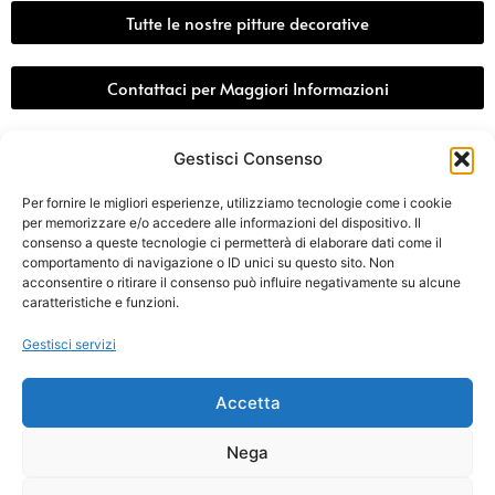
Tutte le nostre pitture decorative
Contattaci per Maggiori Informazioni
Gestisci Consenso
PRECEDENTE
SUCCESSIVO
Una pittura per effetto marmo e venature senza compromessi
Un certificato che vale come simbolo: ferrara design ottiene la certificazione CCC per i suoi decorativi all’acqua
Per fornire le migliori esperienze, utilizziamo tecnologie come i cookie
per memorizzare e/o accedere alle informazioni del dispositivo. Il
consenso a queste tecnologie ci permetterà di elaborare dati come il
comportamento di navigazione o ID unici su questo sito. Non
acconsentire o ritirare il consenso può influire negativamente su alcune
caratteristiche e funzioni.
FERRARA DESIGN
è un brand
GFC Chimica srl
Gestisci servizi
Via Marconi, 73 44122 Ferrara (FE) – ITALIA
Mobile:
+39 345 8202609
Accetta
in
**
@
************
gn.it
P. Iva 01433860382
Nega
Cookie Policy
Privacy Policy