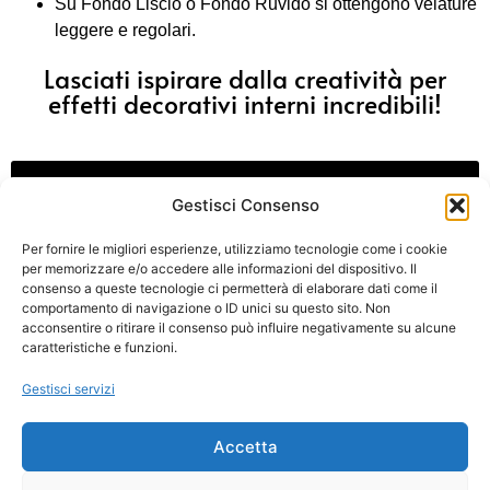
Su Fondo Liscio o Fondo Ruvido si ottengono velature
leggere e regolari.
Lasciati ispirare dalla creatività per
effetti decorativi interni incredibili!
Contattaci Per informazioni
Gestisci Consenso
Per fornire le migliori esperienze, utilizziamo tecnologie come i cookie
per memorizzare e/o accedere alle informazioni del dispositivo. Il
consenso a queste tecnologie ci permetterà di elaborare dati come il
comportamento di navigazione o ID unici su questo sito. Non
acconsentire o ritirare il consenso può influire negativamente su alcune
caratteristiche e funzioni.
FERRARA DESIGN
è un brand
GFC Chimica srl
Gestisci servizi
Via Marconi, 73 44122 Ferrara (FE) – ITALIA
Mobile:
+39 345 8202609
Accetta
in
**
@
************
gn.it
P. Iva 01433860382